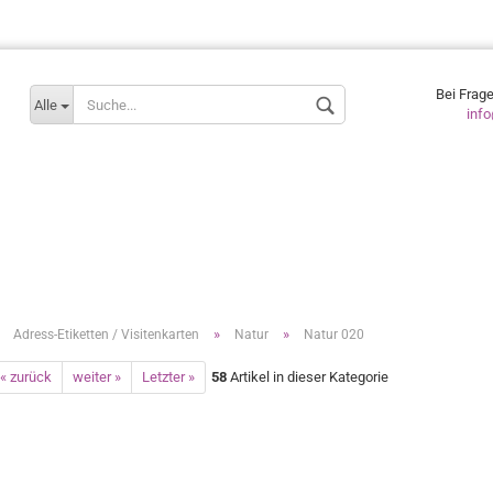
Lieferland
Bei Frag
Alle
inf
»
»
»
Adress-Etiketten / Visitenkarten
Natur
Natur 020
« zurück
weiter »
Letzter »
58
Artikel in dieser Kategorie