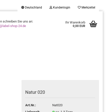
Deutschland
Kundenlogin
Merkzettel
en schreiben Sie uns an:
Ihr Warenkorb
o@label-shop-24.de
0,00 EUR
Konto erstellen
Passwort vergessen?
Natur 020
Art.Nr.:
Nat020
Lieferzeit:
ca. 1-3 Tage