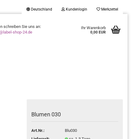
Deutschland
Kundenlogin
Merkzettel
en schreiben Sie uns an:
Ihr Warenkorb
o@label-shop-24.de
0,00 EUR
Konto erstellen
Passwort vergessen?
Blumen 030
Art.Nr.:
Blu030
Lieferzeit:
ca. 1-3 Tage