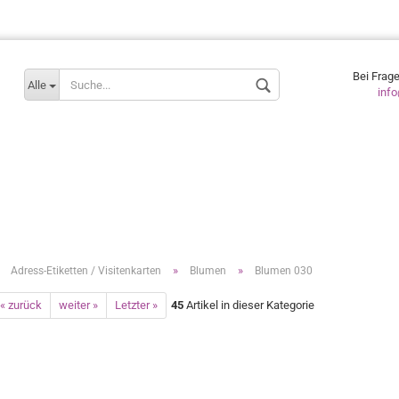
Lieferland
Bei Frag
Alle
inf
»
»
»
Adress-Etiketten / Visitenkarten
Blumen
Blumen 030
« zurück
weiter »
Letzter »
45
Artikel in dieser Kategorie